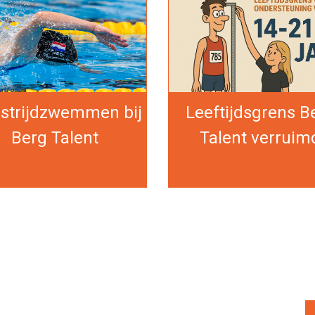
strijdzwemmen bij
Leeftijdsgrens B
Berg Talent
Talent verruim