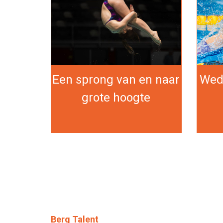
Een sprong van en naar
Wed
grote hoogte
Berg Talent