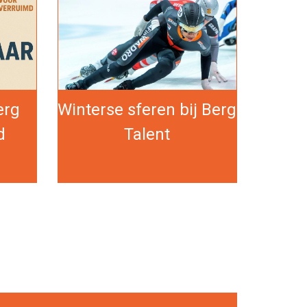
erg
Winterse sferen bij Berg
d
Talent