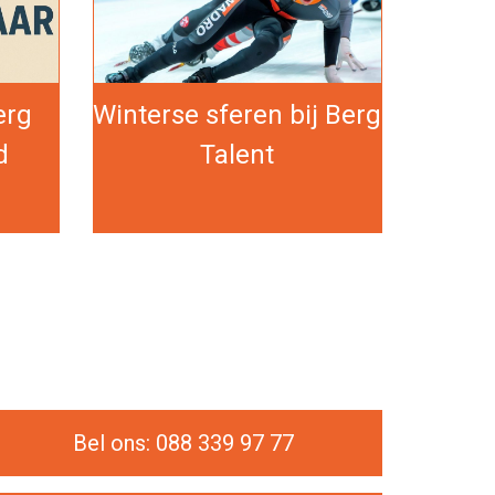
erg
Winterse sferen bij Berg
d
Talent
Bel ons: 088 339 97 77