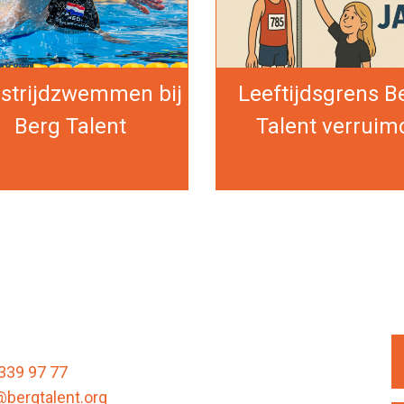
strijdzwemmen bij
Leeftijdsgrens B
Berg Talent
Talent verruim
339 97 77
@bergtalent.org