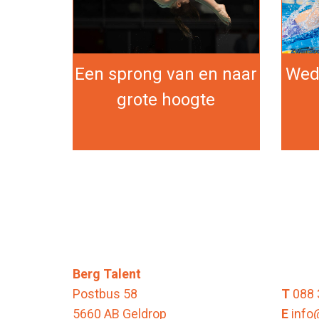
Een sprong van en naar
Wed
grote hoogte
Berg Talent
Postbus 58
T
088 
5660 AB Geldrop
E
info